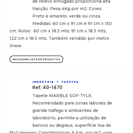
de relevo enrugado proporciona alta
tracção. Pesa 4Kg por m2. Cores:
Preto e amarelo, verde ou cinza.
Medidas: 60 cm x 91 cm e 91 cm x 150
cm. Rolos : 60 cm x 18.3 mts; 91 cm x 18.3 mts;
122 cm x 18.3 mts. Também vendido por metro
linear.
ADICIONAR LISTA DE PRODUTOS
INDÚSTRIA
TAPETES
Ref: 40-1470
Tapete MARBLE SOF-TYLE.
Recomendado para zonas laborais de
grande tráfego e ambientes de
laboratório, permite a utilização de
bancos ou degraus, superfície lisa de
fácil limpeza. Características: 6 kgs. por m2. com